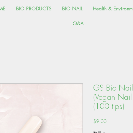
ME
BIO PRODUCTS
BIO NAIL
Health & Environm
Q&A
GS Bio Nail
(Vegan Nail 
(100 tips)
価
$9.00
格