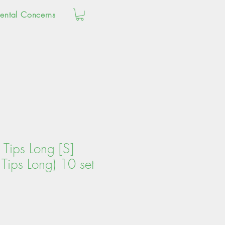
ental Concerns
 Tips Long [S]
Tips Long) 10 set