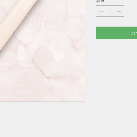
数量
*
カ