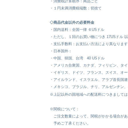
・消費税計算順序：商品ごと
・１円未満消費税端数：切捨て
◇商品代金以外の必要料金
・国内送料：全国一律 ６USドル
・ただし、１回のお買い物につき 17USドル
・支払手数料：お支払い方法により異なります
・日本国外：
・中国、韓国、台湾 40 USドル
・アメリカ合衆国、カナダ、フィリピン、タイ
・イギリス、ドイツ、フランス、スイス、オー
・アイルランド、イスラエル、アラブ首長国連邦
・メキシコ、ブラジル、チリ、アルゼンチン、ペ
※上記以外の国地域への配送料につきましては
※関税について：
ご注文数量によって、関税がかかる場合があ
予めご了承ください。